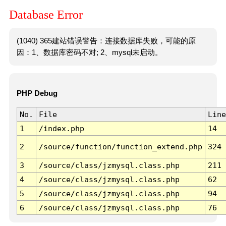
Database Error
(1040) 365建站错误警告：连接数据库失败，可能的原
因：1、数据库密码不对; 2、mysql未启动。
PHP Debug
No.
File
Line
1
/index.php
14
2
/source/function/function_extend.php
324
3
/source/class/jzmysql.class.php
211
4
/source/class/jzmysql.class.php
62
5
/source/class/jzmysql.class.php
94
6
/source/class/jzmysql.class.php
76