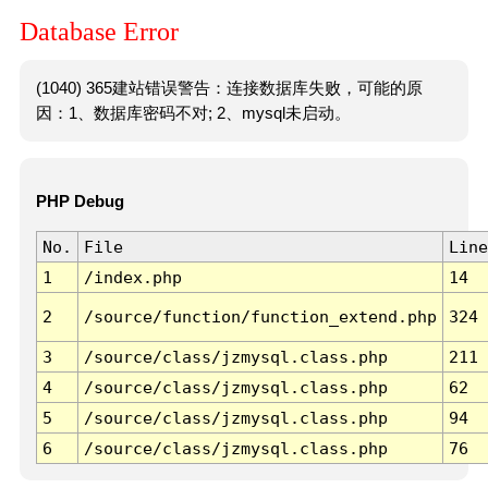
Database Error
(1040) 365建站错误警告：连接数据库失败，可能的原
因：1、数据库密码不对; 2、mysql未启动。
PHP Debug
No.
File
Line
1
/index.php
14
2
/source/function/function_extend.php
324
3
/source/class/jzmysql.class.php
211
4
/source/class/jzmysql.class.php
62
5
/source/class/jzmysql.class.php
94
6
/source/class/jzmysql.class.php
76