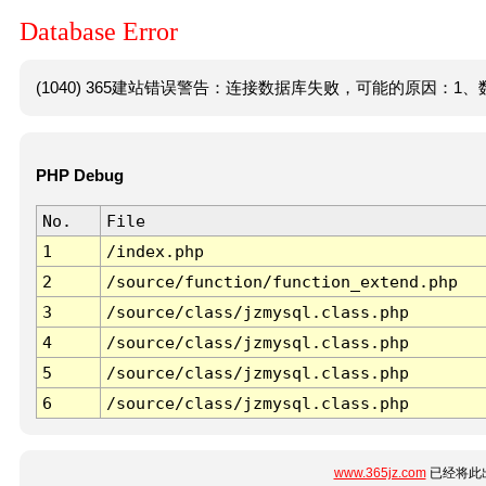
Database Error
(1040) 365建站错误警告：连接数据库失败，可能的原因：1、数
PHP Debug
No.
File
1
/index.php
2
/source/function/function_extend.php
3
/source/class/jzmysql.class.php
4
/source/class/jzmysql.class.php
5
/source/class/jzmysql.class.php
6
/source/class/jzmysql.class.php
www.365jz.com
已经将此