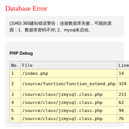
Database Error
(1040) 365建站错误警告：连接数据库失败，可能的原
因：1、数据库密码不对; 2、mysql未启动。
PHP Debug
No.
File
Line
1
/index.php
14
2
/source/function/function_extend.php
324
3
/source/class/jzmysql.class.php
211
4
/source/class/jzmysql.class.php
62
5
/source/class/jzmysql.class.php
94
6
/source/class/jzmysql.class.php
76