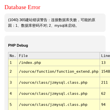
Database Error
(1040) 365建站错误警告：连接数据库失败，可能的原
因：1、数据库密码不对; 2、mysql未启动。
PHP Debug
No.
File
Line
1
/index.php
13
2
/source/function/function_extend.php
1548
3
/source/class/jzmysql.class.php
211
4
/source/class/jzmysql.class.php
62
5
/source/class/jzmysql.class.php
94