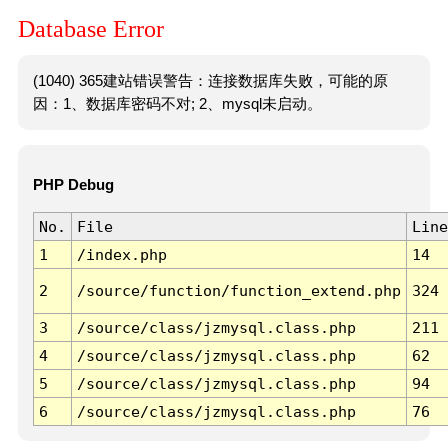
Database Error
(1040) 365建站错误警告：连接数据库失败，可能的原
因：1、数据库密码不对; 2、mysql未启动。
PHP Debug
No.
File
Line
1
/index.php
14
2
/source/function/function_extend.php
324
3
/source/class/jzmysql.class.php
211
4
/source/class/jzmysql.class.php
62
5
/source/class/jzmysql.class.php
94
6
/source/class/jzmysql.class.php
76