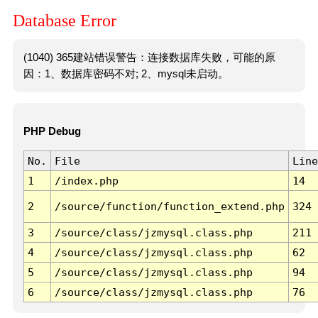
Database Error
(1040) 365建站错误警告：连接数据库失败，可能的原
因：1、数据库密码不对; 2、mysql未启动。
PHP Debug
No.
File
Line
1
/index.php
14
2
/source/function/function_extend.php
324
3
/source/class/jzmysql.class.php
211
4
/source/class/jzmysql.class.php
62
5
/source/class/jzmysql.class.php
94
6
/source/class/jzmysql.class.php
76