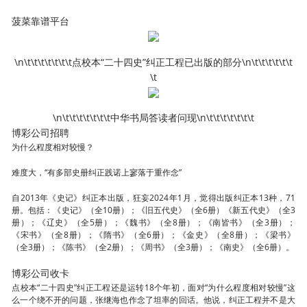
菠菜靠谱平台
\n\t\t\t\t\t\t\t点校本“二十四史”纠正工程已出版的部分\n\t\t\t\t\t\t
\t
\n\t\t\t\t\t\t\t中华书局答读者问现\n\t\t\t\t\t\t\t
博彩公司招聘
为什么程度相对较慢？
难度大，“有多部史册纠正践诺上寥落于重作念”
自2013年《史记》纠正本出版，狂妄2024年1月，觉得出版纠正本13种，71
册。包括：《史记》（全10册）；《旧五代史》（全6册）《新五代史》（全3
册）；《辽史》（全5册）；《魏书》（全8册）；《南皆书》（全3册）；
《宋书》（全8册）；《隋书》（全6册）；《金史》（全8册）；《梁书》
（全3册）；《陈书》（全2册）；《周书》（全3册）；《南史》（全6册）。
博彩公司收卡
点校本“二十四史”纠正工程还是运转18个年初，面对“为什么程度相对较慢”这
么一个绕不开的问题，张继海也作念了坦率的回话。他说，纠正工程并不是大