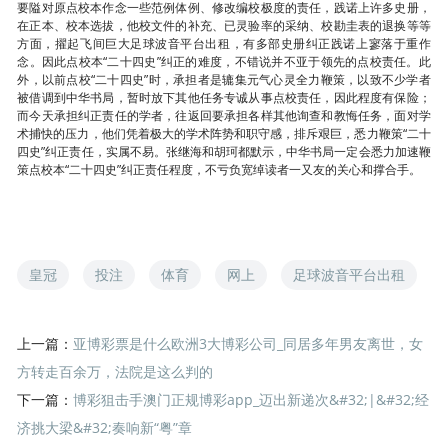
要隘对原点校本作念一些范例体例、修改编校极度的责任，践诺上许多史册，
在正本、校本选拔，他校文件的补充、已灵验率的采纳、校勘圭表的退换等等
方面，擢起飞间巨大足球波音平台出租，有多部史册纠正践诺上寥落于重作
念。因此点校本“二十四史”纠正的难度，不错说并不亚于领先的点校责任。此
外，以前点校“二十四史”时，承担者是辘集元气心灵全力鞭策，以致不少学者
被借调到中华书局，暂时放下其他任务专诚从事点校责任，因此程度有保险；
而今天承担纠正责任的学者，往返回要承担各样其他询查和教悔任务，面对学
术捕快的压力，他们凭着极大的学术阵势和职守感，排斥艰巨，悉力鞭策“二十
四史”纠正责任，实属不易。张继海和胡珂都默示，中华书局一定会悉力加速鞭
策点校本“二十四史”纠正责任程度，不亏负宽绰读者一又友的关心和撑合手。
皇冠
投注
体育
网上
足球波音平台出租
上一篇：
亚博彩票是什么欧洲3大博彩公司_同居多年男友离世，女
方转走百余万，法院是这么判的
下一篇：
博彩狙击手澳门正规博彩app_迈出新递次&#32;|&#32;经
济挑大梁&#32;奏响新“粤”章