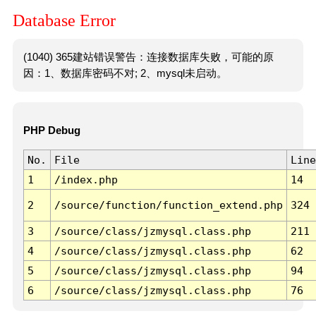
Database Error
(1040) 365建站错误警告：连接数据库失败，可能的原
因：1、数据库密码不对; 2、mysql未启动。
PHP Debug
No.
File
Line
1
/index.php
14
2
/source/function/function_extend.php
324
3
/source/class/jzmysql.class.php
211
4
/source/class/jzmysql.class.php
62
5
/source/class/jzmysql.class.php
94
6
/source/class/jzmysql.class.php
76