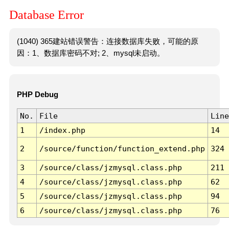
Database Error
(1040) 365建站错误警告：连接数据库失败，可能的原
因：1、数据库密码不对; 2、mysql未启动。
PHP Debug
No.
File
Line
1
/index.php
14
2
/source/function/function_extend.php
324
3
/source/class/jzmysql.class.php
211
4
/source/class/jzmysql.class.php
62
5
/source/class/jzmysql.class.php
94
6
/source/class/jzmysql.class.php
76