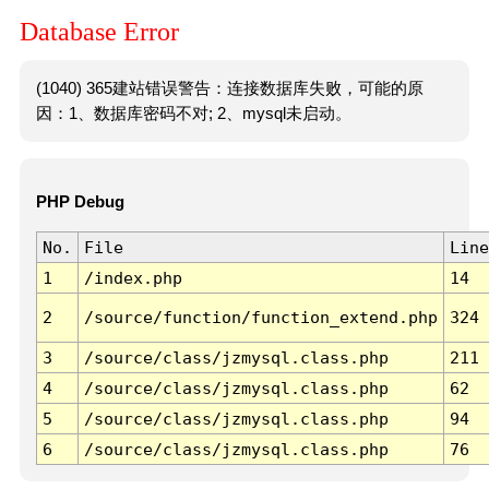
Database Error
(1040) 365建站错误警告：连接数据库失败，可能的原
因：1、数据库密码不对; 2、mysql未启动。
PHP Debug
No.
File
Line
1
/index.php
14
2
/source/function/function_extend.php
324
3
/source/class/jzmysql.class.php
211
4
/source/class/jzmysql.class.php
62
5
/source/class/jzmysql.class.php
94
6
/source/class/jzmysql.class.php
76