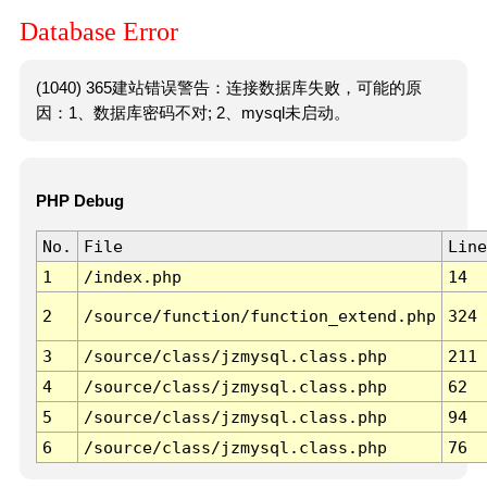
Database Error
(1040) 365建站错误警告：连接数据库失败，可能的原
因：1、数据库密码不对; 2、mysql未启动。
PHP Debug
No.
File
Line
1
/index.php
14
2
/source/function/function_extend.php
324
3
/source/class/jzmysql.class.php
211
4
/source/class/jzmysql.class.php
62
5
/source/class/jzmysql.class.php
94
6
/source/class/jzmysql.class.php
76