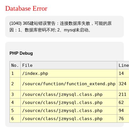
Database Error
(1040) 365建站错误警告：连接数据库失败，可能的原
因：1、数据库密码不对; 2、mysql未启动。
PHP Debug
No.
File
Line
1
/index.php
14
2
/source/function/function_extend.php
324
3
/source/class/jzmysql.class.php
211
4
/source/class/jzmysql.class.php
62
5
/source/class/jzmysql.class.php
94
6
/source/class/jzmysql.class.php
76