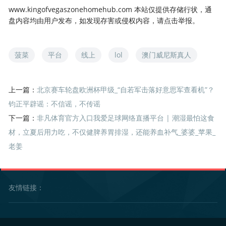
www.kingofvegaszonehomehub.com 本站仅提供存储行状，通
盘内容均由用户发布，如发现存害或侵权内容，请点击举报。
菠菜
平台
线上
lol
澳门威尼斯真人
上一篇：
北京赛车轮盘欧洲杯甲级_“自若军击落好意思军查看机”？
钧正平辟谣：不信谣，不传谣
下一篇：
非凡体育官方入口我爱足球网络直播平台 | 潮湿最怕这食
材，立夏后用力吃，不仅健脾养胃排湿，还能养血补气_婆婆_苹果_
老姜
友情链接：