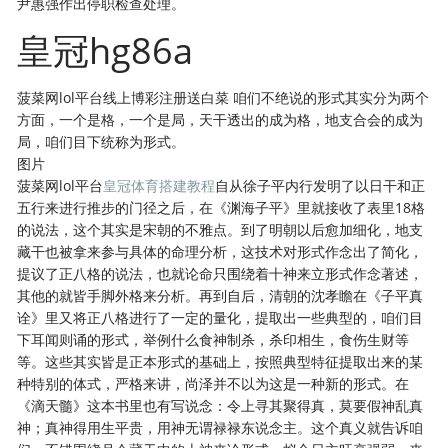
尹惠强作出停职检查处理。
皇冠hg86a
菠菜网lol平台线上博彩注册送白菜 咱们不绝说的形式其实分为两个
方面，一个是格，一个是局，天干透出的成为格，地支合会的成为
局，咱们目下统称为形式。
图片
菠菜网lol平台
皇冠体育搭建教程
自从徐子平内行发明了以日干和正
五行来进行推步的门径之后，在《渊海子平》里就接收了表里18格
的说法，这个其实是宋朝的不雅点。到了明朝以后愈加细化，地支
藏干也被拿来参与具体的命理分析，这技术对形式作念出了简化，
提议了正八格的说法，也就论命只围绕着十神来立形式作念著述，
其他的就皆手脚外格来分析。再到自后，清朝的沈孝瞻在《子平真
诠》里又将正八格进行了一定的量化，提取出一些典型的，咱们目
下耳闻则诵的形式，举例什么食神制杀，杀印相生，食伤生财等
等。这些其实皆是正本形式的基础上，按照典型特征提取出来的某
种特别的体式，严格来讲，尚泽并不以为这是一种新的形式。在
《滴天髓》这本书里也有写说念：令上寻其聚得真，莫要假神乱真
神；真神得用生平贵，用神无谓禄禄东说念主。这个真义就告诉咱