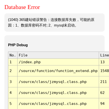
Database Error
(1040) 365建站错误警告：连接数据库失败，可能的原
因：1、数据库密码不对; 2、mysql未启动。
PHP Debug
No.
File
Line
1
/index.php
13
2
/source/function/function_extend.php
1548
3
/source/class/jzmysql.class.php
211
4
/source/class/jzmysql.class.php
62
5
/source/class/jzmysql.class.php
94