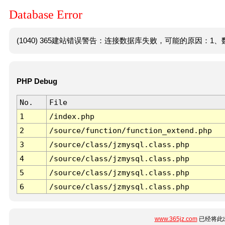
Database Error
(1040) 365建站错误警告：连接数据库失败，可能的原因：1、数
PHP Debug
No.
File
1
/index.php
2
/source/function/function_extend.php
3
/source/class/jzmysql.class.php
4
/source/class/jzmysql.class.php
5
/source/class/jzmysql.class.php
6
/source/class/jzmysql.class.php
www.365jz.com
已经将此