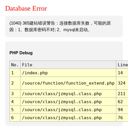
Database Error
(1040) 365建站错误警告：连接数据库失败，可能的原
因：1、数据库密码不对; 2、mysql未启动。
PHP Debug
No.
File
Line
1
/index.php
14
2
/source/function/function_extend.php
324
3
/source/class/jzmysql.class.php
211
4
/source/class/jzmysql.class.php
62
5
/source/class/jzmysql.class.php
94
6
/source/class/jzmysql.class.php
76