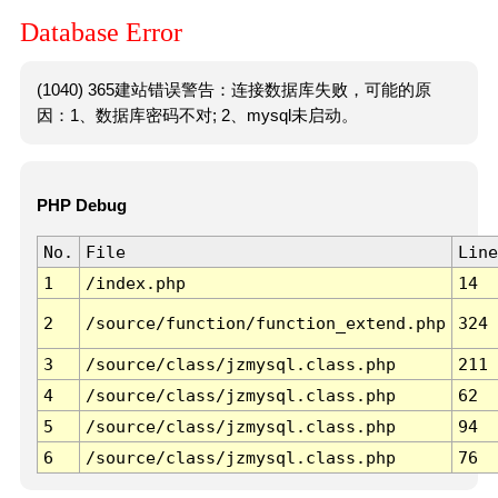
Database Error
(1040) 365建站错误警告：连接数据库失败，可能的原
因：1、数据库密码不对; 2、mysql未启动。
PHP Debug
No.
File
Line
1
/index.php
14
2
/source/function/function_extend.php
324
3
/source/class/jzmysql.class.php
211
4
/source/class/jzmysql.class.php
62
5
/source/class/jzmysql.class.php
94
6
/source/class/jzmysql.class.php
76