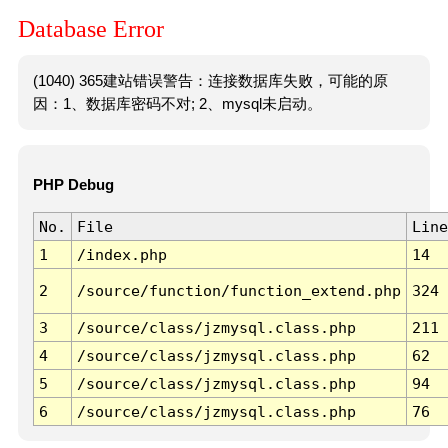
Database Error
(1040) 365建站错误警告：连接数据库失败，可能的原
因：1、数据库密码不对; 2、mysql未启动。
PHP Debug
No.
File
Line
1
/index.php
14
2
/source/function/function_extend.php
324
3
/source/class/jzmysql.class.php
211
4
/source/class/jzmysql.class.php
62
5
/source/class/jzmysql.class.php
94
6
/source/class/jzmysql.class.php
76