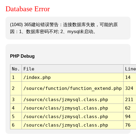
Database Error
(1040) 365建站错误警告：连接数据库失败，可能的原
因：1、数据库密码不对; 2、mysql未启动。
PHP Debug
No.
File
Line
1
/index.php
14
2
/source/function/function_extend.php
324
3
/source/class/jzmysql.class.php
211
4
/source/class/jzmysql.class.php
62
5
/source/class/jzmysql.class.php
94
6
/source/class/jzmysql.class.php
76