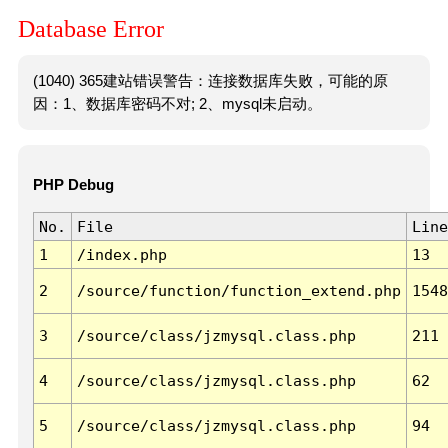
Database Error
(1040) 365建站错误警告：连接数据库失败，可能的原
因：1、数据库密码不对; 2、mysql未启动。
PHP Debug
No.
File
Line
1
/index.php
13
2
/source/function/function_extend.php
1548
3
/source/class/jzmysql.class.php
211
4
/source/class/jzmysql.class.php
62
5
/source/class/jzmysql.class.php
94