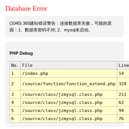
Database Error
(1040) 365建站错误警告：连接数据库失败，可能的原
因：1、数据库密码不对; 2、mysql未启动。
PHP Debug
No.
File
Line
1
/index.php
14
2
/source/function/function_extend.php
324
3
/source/class/jzmysql.class.php
211
4
/source/class/jzmysql.class.php
62
5
/source/class/jzmysql.class.php
94
6
/source/class/jzmysql.class.php
76