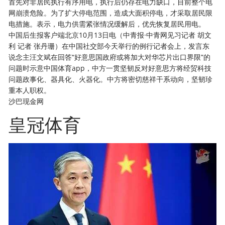
首先对非居民执行有序用电，执行后仍存在电力缺口，目前整个电
网崩溃危险。为了扩大停电范围，造成大面积停电，才采取居民限
电措施。表示，电力供需紧张情况缓解后，优先恢复居民用电。
中国后生报客户端北京10月13日电（中青报·中青网见习记者 胡文
利 记者 张丹珊）在中国社交部今天举行的例行记者会上，发言东
说念主汪文斌在回答“好意思国政府或将加大对华芯片出口界限”的
问题时示意中国体育app，中方一贯坚韧反对好意思方将经贸科技
问题政事化、器具化、火器化。中方将密切慈祥干系动向，坚韧珍
重本人职权。
沙巴现金网
皇冠体育