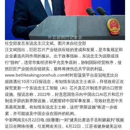
社交部发言东说念主汪文斌。图片来自社交部
汪文斌指出，巨匠芯片产业链供应链的变成和发展，是市集规定和
企业遴选共同作用的服从。出于政事指标，东说念主为设限或强
行“脱钩”，违背市集经济和平允竞争原则，胁制国际经贸秩序，侵
扰巨匠产业链供应链踏实，最终将挫伤总共宇宙的利益。
www.betlikeakingzonehub.com时时彩菠菜平台皇冠电竞比分
据路透社10月12日报说念，有知情东说念主士表示，拜登政府正在
探究更新一个东说念主工智能（AI）芯片及芯片制造开辟出口照管
设施。报说念称，2022年，好意思国告示向中国出口AI芯片和芯片
制造开辟的新界限设施，试图窒碍中国军事发展，导致好意思中关
系垂死加重。有知情东说念主士称，这些“界限设施”将进一步收
紧，并可能波及中国企业在国外的机构。
中新网南京6月22日电 (徐珊珊)一则“健美比赛选手丢鞋砸裁判”视频
近日在网络传播，引发网友关注。6月22日，江苏省健身健美运动