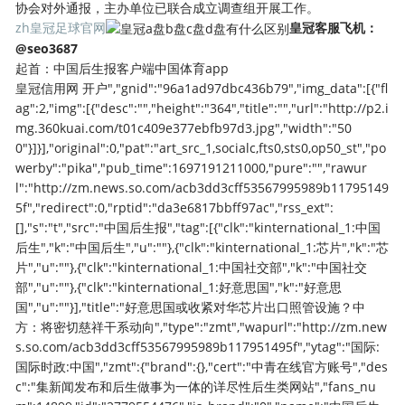
协会对外通报，主办单位已联合成立调查组开展工作。
zh皇冠足球官网
皇冠客服飞机：
@seo3687
起首：中国后生报客户端中国体育app
皇冠信用网 开户","gnid":"96a1ad97dbc436b79","img_data":[{"fl
ag":2,"img":[{"desc":"","height":"364","title":"","url":"http://p2.i
mg.360kuai.com/t01c409e377ebfb97d3.jpg","width":"50
0"}]}],"original":0,"pat":"art_src_1,socialc,fts0,sts0,op50_st","po
werby":"pika","pub_time":1697191211000,"pure":"","rawur
l":"http://zm.news.so.com/acb3dd3cff53567995989b11795149
5f","redirect":0,"rptid":"da3e6817bbff97ac","rss_ext":
[],"s":"t","src":"中国后生报","tag":[{"clk":"kinternational_1:中国
后生","k":"中国后生","u":""},{"clk":"kinternational_1:芯片","k":"芯
片","u":""},{"clk":"kinternational_1:中国社交部","k":"中国社交
部","u":""},{"clk":"kinternational_1:好意思国","k":"好意思
国","u":""}],"title":"好意思国或收紧对华芯片出口照管设施？中
方：将密切慈祥干系动向","type":"zmt","wapurl":"http://zm.new
s.so.com/acb3dd3cff53567995989b117951495f","ytag":"国际:
国际时政:中国","zmt":{"brand":{},"cert":"中青在线官方账号","des
c":"集新闻发布和后生做事为一体的详尽性后生类网站","fans_nu