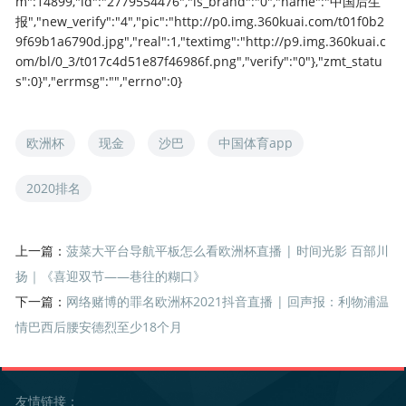
m":14899,"id":"2779554476","is_brand":"0","name":"中国后生
报","new_verify":"4","pic":"http://p0.img.360kuai.com/t01f0b2
9f69b1a6790d.jpg","real":1,"textimg":"http://p9.img.360kuai.c
om/bl/0_3/t017c4d51e87f46986f.png","verify":"0"},"zmt_statu
s":0}","errmsg":"","errno":0}
欧洲杯
现金
沙巴
中国体育app
2020排名
上一篇：
菠菜大平台导航平板怎么看欧洲杯直播 | 时间光影 百部川
扬｜《喜迎双节——巷往的糊口》
下一篇：
网络赌博的罪名欧洲杯2021抖音直播 | 回声报：利物浦温
情巴西后腰安德烈至少18个月
友情链接：