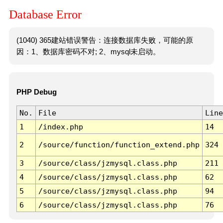
Database Error
(1040) 365建站错误警告：连接数据库失败，可能的原
因：1、数据库密码不对; 2、mysql未启动。
PHP Debug
No.
File
Line
1
/index.php
14
2
/source/function/function_extend.php
324
3
/source/class/jzmysql.class.php
211
4
/source/class/jzmysql.class.php
62
5
/source/class/jzmysql.class.php
94
6
/source/class/jzmysql.class.php
76