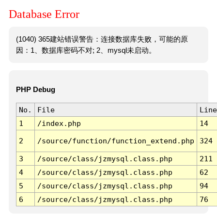
Database Error
(1040) 365建站错误警告：连接数据库失败，可能的原
因：1、数据库密码不对; 2、mysql未启动。
PHP Debug
No.
File
Line
1
/index.php
14
2
/source/function/function_extend.php
324
3
/source/class/jzmysql.class.php
211
4
/source/class/jzmysql.class.php
62
5
/source/class/jzmysql.class.php
94
6
/source/class/jzmysql.class.php
76