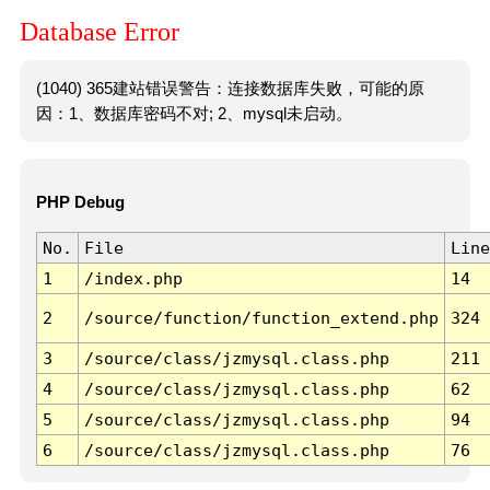
Database Error
(1040) 365建站错误警告：连接数据库失败，可能的原
因：1、数据库密码不对; 2、mysql未启动。
PHP Debug
No.
File
Line
1
/index.php
14
2
/source/function/function_extend.php
324
3
/source/class/jzmysql.class.php
211
4
/source/class/jzmysql.class.php
62
5
/source/class/jzmysql.class.php
94
6
/source/class/jzmysql.class.php
76