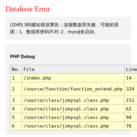
Database Error
(1040) 365建站错误警告：连接数据库失败，可能的原
因：1、数据库密码不对; 2、mysql未启动。
PHP Debug
No.
File
Line
1
/index.php
14
2
/source/function/function_extend.php
324
3
/source/class/jzmysql.class.php
211
4
/source/class/jzmysql.class.php
62
5
/source/class/jzmysql.class.php
94
6
/source/class/jzmysql.class.php
76