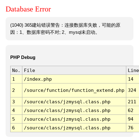
Database Error
(1040) 365建站错误警告：连接数据库失败，可能的原
因：1、数据库密码不对; 2、mysql未启动。
PHP Debug
No.
File
Line
1
/index.php
14
2
/source/function/function_extend.php
324
3
/source/class/jzmysql.class.php
211
4
/source/class/jzmysql.class.php
62
5
/source/class/jzmysql.class.php
94
6
/source/class/jzmysql.class.php
76