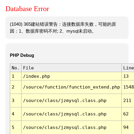
Database Error
(1040) 365建站错误警告：连接数据库失败，可能的原
因：1、数据库密码不对; 2、mysql未启动。
PHP Debug
No.
File
Line
1
/index.php
13
2
/source/function/function_extend.php
1548
3
/source/class/jzmysql.class.php
211
4
/source/class/jzmysql.class.php
62
5
/source/class/jzmysql.class.php
94