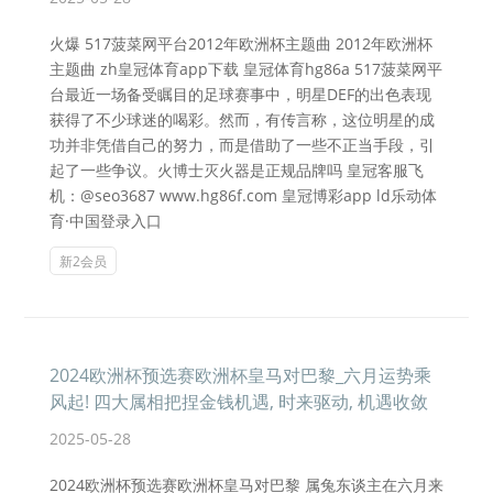
火爆 517菠菜网平台2012年欧洲杯主题曲 2012年欧洲杯
主题曲 zh皇冠体育app下载 皇冠体育hg86a 517菠菜网平
台最近一场备受瞩目的足球赛事中，明星DEF的出色表现
获得了不少球迷的喝彩。然而，有传言称，这位明星的成
功并非凭借自己的努力，而是借助了一些不正当手段，引
起了一些争议。火博士灭火器是正规品牌吗 皇冠客服飞
机：@seo3687 www.hg86f.com 皇冠博彩app ld乐动体
育·中国登录入口
新2会员
2024欧洲杯预选赛欧洲杯皇马对巴黎_六月运势乘
风起! 四大属相把捏金钱机遇, 时来驱动, 机遇收敛
2025-05-28
2024欧洲杯预选赛欧洲杯皇马对巴黎 属兔东谈主在六月来