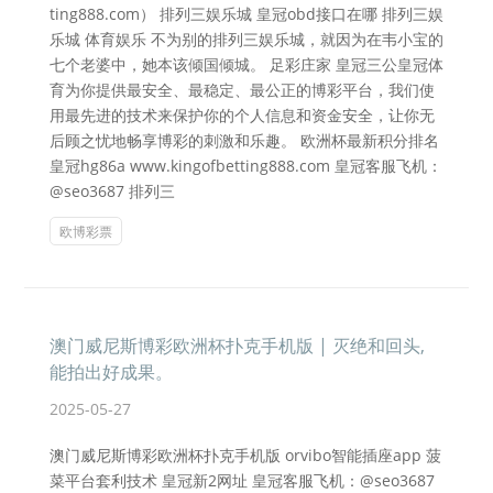
ting888.com） 排列三娱乐城 皇冠obd接口在哪 排列三娱
乐城 体育娱乐 不为别的排列三娱乐城，就因为在韦小宝的
七个老婆中，她本该倾国倾城。 足彩庄家 皇冠三公皇冠体
育为你提供最安全、最稳定、最公正的博彩平台，我们使
用最先进的技术来保护你的个人信息和资金安全，让你无
后顾之忧地畅享博彩的刺激和乐趣。 欧洲杯最新积分排名
皇冠hg86a www.kingofbetting888.com 皇冠客服飞机：
@seo3687 排列三
欧博彩票
澳门威尼斯博彩欧洲杯扑克手机版 | 灭绝和回头,
能拍出好成果。
2025-05-27
澳门威尼斯博彩欧洲杯扑克手机版 orvibo智能插座app 菠
菜平台套利技术 皇冠新2网址 皇冠客服飞机：@seo3687