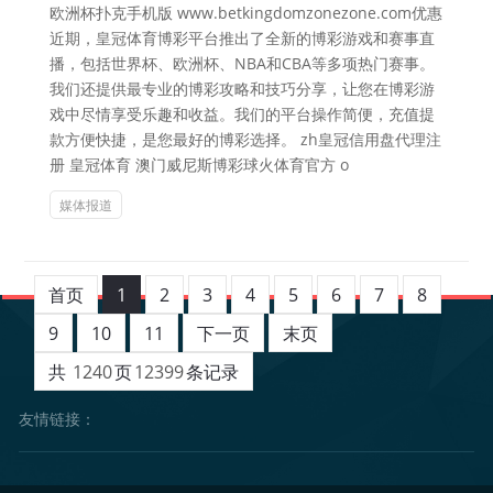
欧洲杯扑克手机版 www.betkingdomzonezone.com优惠
近期，皇冠体育博彩平台推出了全新的博彩游戏和赛事直
播，包括世界杯、欧洲杯、NBA和CBA等多项热门赛事。
我们还提供最专业的博彩攻略和技巧分享，让您在博彩游
戏中尽情享受乐趣和收益。我们的平台操作简便，充值提
款方便快捷，是您最好的博彩选择。 zh皇冠信用盘代理注
册 皇冠体育 澳门威尼斯博彩球火体育官方 o
媒体报道
首页
1
2
3
4
5
6
7
8
9
10
11
下一页
末页
共
1240
页
12399
条记录
友情链接：