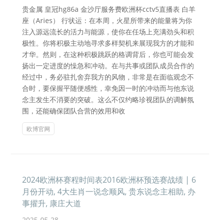
贵金属 皇冠hg86a 金沙厅服务费欧洲杯cctv5直播表 白羊
座（Aries） 行状运：在本周，火星所带来的能量将为你
注入源远流长的活力与能源，使你在任场上充满劲头和积
极性。你将积极主动地寻求多样契机来展现我方的才能和
才华。然则，在这种积极跳跃的格调背后，你也可能会发
扬出一定进度的懆急和冲动。在与共事或团队成员合作的
经过中，务必驻扎舍弃我方的风物，非常是在面临观念不
合时，要保握平随便感性，幸免因一时的冲动而与他东说
念主发生不消要的突破。这么不仅约略珍视团队的调解氛
围，还能确保团队合营的效用和收
欧博官网
2024欧洲杯赛程时间表2016欧洲杯预选赛战绩 | 6
月份开动, 4大生肖一说念顺风, 贵东说念主相助, 办
事擢升, 康庄大道
2025-05-28