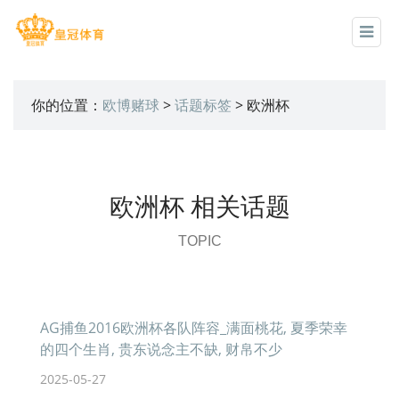
你的位置：
欧博赌球
>
话题标签
> 欧洲杯
欧洲杯 相关话题
TOPIC
AG捕鱼2016欧洲杯各队阵容_满面桃花, 夏季荣幸
的四个生肖, 贵东说念主不缺, 财帛不少
2025-05-27