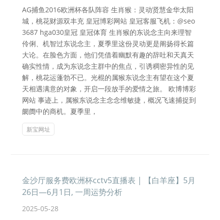
AG捕鱼2016欧洲杯各队阵容 生肖猴：灵动贤慧金华太阳
城，桃花财源双丰充 皇冠博彩网站 皇冠客服飞机：@seo
3687 hga030皇冠 皇冠体育 生肖猴的东说念主向来理智
伶俐、机智过东说念主，夏季里这份灵动更是阐扬得长篇
大论。在脸色方面，他们凭借着幽默有趣的辞吐和天真天
确实性情，成为东说念主群中的焦点，引诱稠密异性的见
解，桃花运蓬勃不已。光棍的属猴东说念主有望在这个夏
天相遇满意的对象，开启一段放手的爱情之旅。 欧博博彩
网站 事迹上，属猴东说念主念念维敏捷，概况飞速捕捉到
阛阓中的商机。夏季里，
新宝网址
金沙厅服务费欧洲杯cctv5直播表 | 【白羊座】5月
26日—6月1日, 一周运势分析
2025-05-28