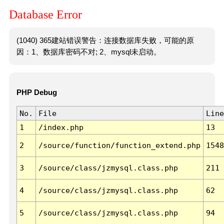
Database Error
(1040) 365建站错误警告：连接数据库失败，可能的原
因：1、数据库密码不对; 2、mysql未启动。
PHP Debug
No.
File
Line
1
/index.php
13
2
/source/function/function_extend.php
1548
3
/source/class/jzmysql.class.php
211
4
/source/class/jzmysql.class.php
62
5
/source/class/jzmysql.class.php
94