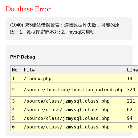
Database Error
(1040) 365建站错误警告：连接数据库失败，可能的原
因：1、数据库密码不对; 2、mysql未启动。
PHP Debug
No.
File
Line
1
/index.php
14
2
/source/function/function_extend.php
324
3
/source/class/jzmysql.class.php
211
4
/source/class/jzmysql.class.php
62
5
/source/class/jzmysql.class.php
94
6
/source/class/jzmysql.class.php
76