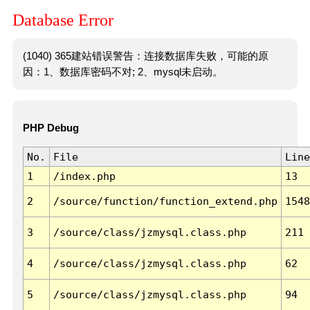
Database Error
(1040) 365建站错误警告：连接数据库失败，可能的原
因：1、数据库密码不对; 2、mysql未启动。
PHP Debug
No.
File
Line
1
/index.php
13
2
/source/function/function_extend.php
1548
3
/source/class/jzmysql.class.php
211
4
/source/class/jzmysql.class.php
62
5
/source/class/jzmysql.class.php
94