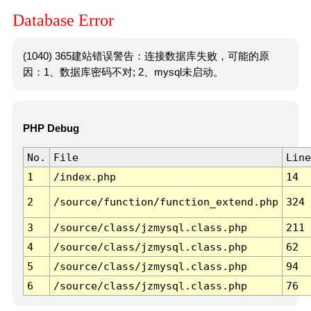
Database Error
(1040) 365建站错误警告：连接数据库失败，可能的原
因：1、数据库密码不对; 2、mysql未启动。
PHP Debug
No.
File
Line
1
/index.php
14
2
/source/function/function_extend.php
324
3
/source/class/jzmysql.class.php
211
4
/source/class/jzmysql.class.php
62
5
/source/class/jzmysql.class.php
94
6
/source/class/jzmysql.class.php
76