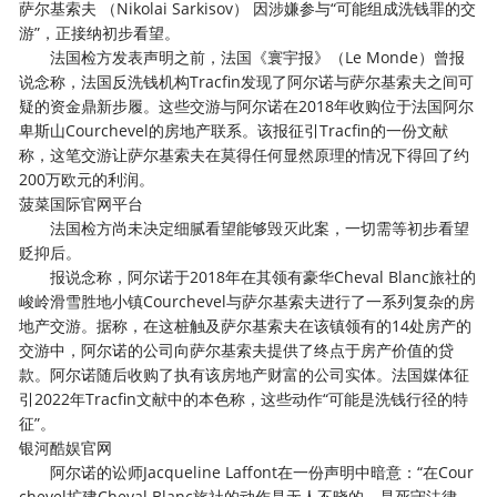
萨尔基索夫 （Nikolai Sarkisov） 因涉嫌参与“可能组成洗钱罪的交
游”，正接纳初步看望。
法国检方发表声明之前，法国《寰宇报》（Le Monde）曾报
说念称，法国反洗钱机构Tracfin发现了阿尔诺与萨尔基索夫之间可
疑的资金鼎新步履。这些交游与阿尔诺在2018年收购位于法国阿尔
卑斯山Courchevel的房地产联系。该报征引Tracfin的一份文献
称，这笔交游让萨尔基索夫在莫得任何显然原理的情况下得回了约
200万欧元的利润。
菠菜国际官网平台
法国检方尚未决定细腻看望能够毁灭此案，一切需等初步看望
贬抑后。
报说念称，阿尔诺于2018年在其领有豪华Cheval Blanc旅社的
峻岭滑雪胜地小镇Courchevel与萨尔基索夫进行了一系列复杂的房
地产交游。据称，在这桩触及萨尔基索夫在该镇领有的14处房产的
交游中，阿尔诺的公司向萨尔基索夫提供了终点于房产价值的贷
款。阿尔诺随后收购了执有该房地产财富的公司实体。法国媒体征
引2022年Tracfin文献中的本色称，这些动作“可能是洗钱行径的特
征”。
银河酷娱官网
阿尔诺的讼师Jacqueline Laffont在一份声明中暗意：“在Cour
chevel扩建Cheval Blanc旅社的动作是无人不晓的，是死守法律