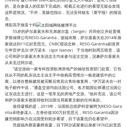
的，是在参谋人的匡助下完成的。昭着正在进行的看望无疑会发现
这即是情况。”不外，英媒也指出，无法安祥核实《寰宇报》的报说
念。
博彩高手致富十码
55岁的萨尔基索夫和兄弟谢尔盖（Sergei）共同创立并处置俄
罗斯保障公司RESO-Garantia，据福布斯，萨尔基索夫在2014年身
家就达到11亿好意思元。CNBC报说念称，RESO-Garantia副首席
引申官伊戈尔·伊万诺夫 （Igor Ivanov） 于当地时刻周五暗意，该
公司和萨尔基索夫本东说念主均未参与这次交游，况兼萨尔基索夫
从未见过阿尔诺。
“该交游由一家专科投资欧洲房地产的袖珍投资部门处置。它包
括从不同的私东说念主业主手中收购高雪维尔一栋老建筑中的公
寓，以便在整栋建筑被买断后将其出售给修复商，”伊万诺夫在一封
电子邮件中说，“通盘交游均由法国公司、各才能国讼师通过法国公
证东说念主进行。这是一笔常见的房地产交游。”他补充说，该公司
和萨尔基索夫都莫得收到法国当局索要文献的任何条款。
值得凝视的是，2019年，法国前总统萨科皆被聘为RESO-Gara
ntia卓绝参谋人，左券价值300万好意思元，RESO-Garantia因涉
嫌兜销影响力在法国受到初步看望，目下该案也仍在看望中。
凭据福布斯富豪榜表露，目下阿尔诺家眷以身家1876亿好意思