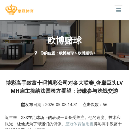
欧博赌球
你的位置：
欧博赌球
>
欧博赌场
>
博彩高手致富十码博彩公司对各大联赛_奢靡巨头LV
MH雇主接纳法国检方看望：涉嫌参与洗钱交游
发布日期：2026-05-08 14:31 点击次数：56
近年来，XXX在足球场上的表现一直备受关注。他的速度、技术和
眼光，让他成为了球迷们的偶像。
皇冠体育信用盘
博彩高手致富十