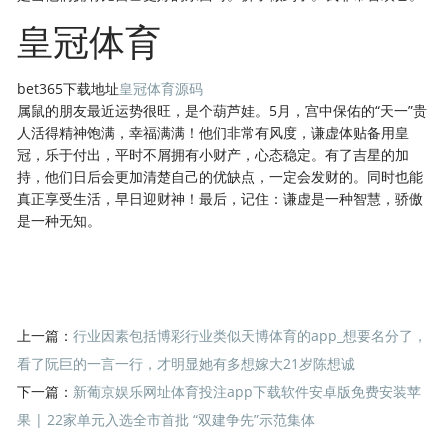
皇冠体育
bet365下载地址
皇冠体育源码
属鼠的朋友最近运势很旺，是个葫芦娃。5月，宫中保佑的“天一”贵
人活得精神饱满，幸福满满！他们非常有风度，谦虚体贴备用皇
冠，乐于付出，平时不屑拥有小财产，心态稳定。有了吉星的加
持，他们日后会更加清楚自己的优缺点，一定会发财的。同时也能
真正享受生活，早日迎财神！最后，记住：谦虚是一种智慧，骄傲
是一种无知。
上一篇：
行业因素包括博彩行业类似天博体育的app_想要名分了，
看了阮巨的一言一行，才明显她有多想嫁大21岁陈想诚
下一篇：
新葡京娱乐网址体育投注app下载软件安卓版免费安装苹
果 | 22家单元入选全市首批 “双建争先”示范集体