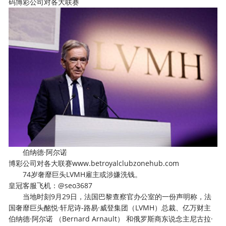
码博彩公司对各大联赛
伯纳德·阿尔诺
博彩公司对各大联赛www.betroyalclubzonehub.com
74岁奢靡巨头LVMH雇主或涉嫌洗钱。
皇冠客服飞机：@seo3687
当地时刻9月29日，法国巴黎查察官办公室的一份声明称，法
国奢靡巨头酩悦·轩尼诗-路易·威登集团（LVMH）总裁、亿万财主
伯纳德·阿尔诺 （Bernard Arnault） 和俄罗斯商东说念主尼古拉·