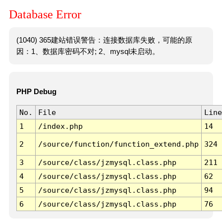
Database Error
(1040) 365建站错误警告：连接数据库失败，可能的原
因：1、数据库密码不对; 2、mysql未启动。
PHP Debug
No.
File
Line
1
/index.php
14
2
/source/function/function_extend.php
324
3
/source/class/jzmysql.class.php
211
4
/source/class/jzmysql.class.php
62
5
/source/class/jzmysql.class.php
94
6
/source/class/jzmysql.class.php
76