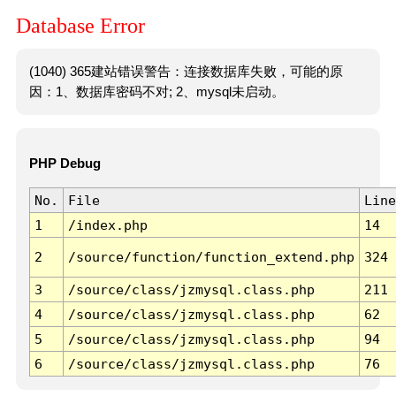
Database Error
(1040) 365建站错误警告：连接数据库失败，可能的原
因：1、数据库密码不对; 2、mysql未启动。
PHP Debug
No.
File
Line
1
/index.php
14
2
/source/function/function_extend.php
324
3
/source/class/jzmysql.class.php
211
4
/source/class/jzmysql.class.php
62
5
/source/class/jzmysql.class.php
94
6
/source/class/jzmysql.class.php
76