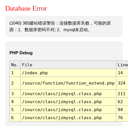
Database Error
(1040) 365建站错误警告：连接数据库失败，可能的原
因：1、数据库密码不对; 2、mysql未启动。
PHP Debug
No.
File
Line
1
/index.php
14
2
/source/function/function_extend.php
324
3
/source/class/jzmysql.class.php
211
4
/source/class/jzmysql.class.php
62
5
/source/class/jzmysql.class.php
94
6
/source/class/jzmysql.class.php
76