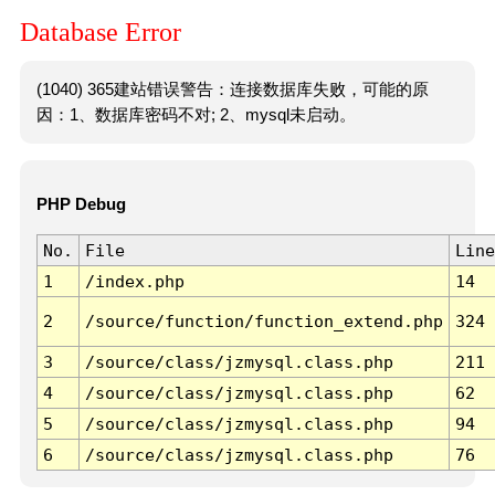
Database Error
(1040) 365建站错误警告：连接数据库失败，可能的原
因：1、数据库密码不对; 2、mysql未启动。
PHP Debug
No.
File
Line
1
/index.php
14
2
/source/function/function_extend.php
324
3
/source/class/jzmysql.class.php
211
4
/source/class/jzmysql.class.php
62
5
/source/class/jzmysql.class.php
94
6
/source/class/jzmysql.class.php
76