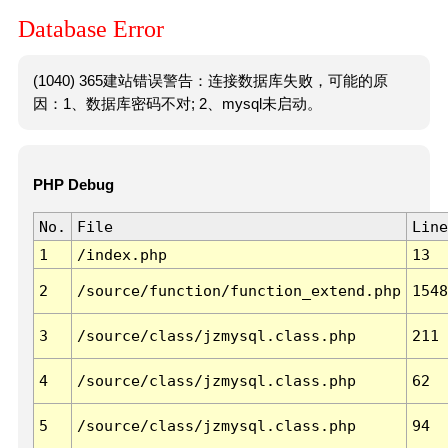
Database Error
(1040) 365建站错误警告：连接数据库失败，可能的原
因：1、数据库密码不对; 2、mysql未启动。
PHP Debug
No.
File
Line
1
/index.php
13
2
/source/function/function_extend.php
1548
3
/source/class/jzmysql.class.php
211
4
/source/class/jzmysql.class.php
62
5
/source/class/jzmysql.class.php
94