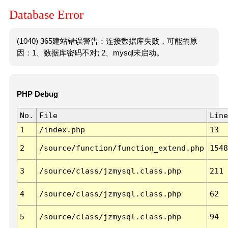
Database Error
(1040) 365建站错误警告：连接数据库失败，可能的原
因：1、数据库密码不对; 2、mysql未启动。
PHP Debug
No.
File
Line
1
/index.php
13
2
/source/function/function_extend.php
1548
3
/source/class/jzmysql.class.php
211
4
/source/class/jzmysql.class.php
62
5
/source/class/jzmysql.class.php
94