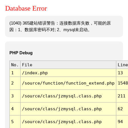
Database Error
(1040) 365建站错误警告：连接数据库失败，可能的原
因：1、数据库密码不对; 2、mysql未启动。
PHP Debug
No.
File
Line
1
/index.php
13
2
/source/function/function_extend.php
1548
3
/source/class/jzmysql.class.php
211
4
/source/class/jzmysql.class.php
62
5
/source/class/jzmysql.class.php
94