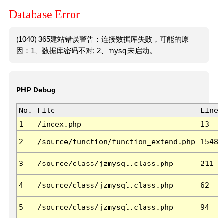
Database Error
(1040) 365建站错误警告：连接数据库失败，可能的原
因：1、数据库密码不对; 2、mysql未启动。
PHP Debug
No.
File
Line
1
/index.php
13
2
/source/function/function_extend.php
1548
3
/source/class/jzmysql.class.php
211
4
/source/class/jzmysql.class.php
62
5
/source/class/jzmysql.class.php
94